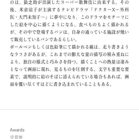
のは、猿之助が出演したスーパー歌舞伎に由来する。その
後、米倉涼子が主演するテレビドラマ「ドクターX〜外科
医・大門未知子〜」に夢中になり、このドラマをモチーフに
した絵を中心に描くようになる。食べものもよく描かれる
が、その中で登場するパンは、自身の通っている施設が焼い
て販売しているパンであるらしい。
ボールペンもしくは色鉛筆にて描かれる線は、走り書きよう
なラフさがあるが、これまでの膨大な量の描写の積み重ねに
より、独自の様式と巧みさを持つ。描くことへの熱量は凄み
となって画面に現れ、見るものを圧倒する。文字も重要な要
素で、説明的に絵のそばに添えられている場合もあれば、画
面を覆い尽くすほどに書き込まれていることもある。
Awards
受賞歴