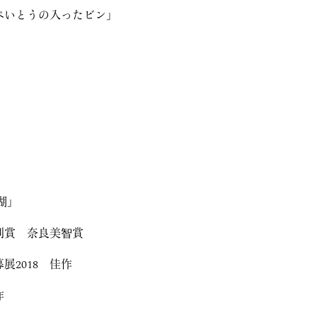
ぺいとうの入ったビン」
」
湖」
特別賞 奈良美智賞
募展2018 佳作
作