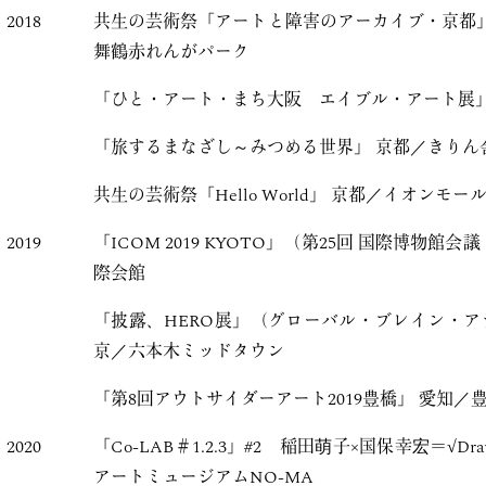
2018
共生の芸術祭「アートと障害のアーカイブ・京都」
舞鶴赤れんがパーク
「ひと・アート・まち大阪 エイブル・アート展」
「旅するまなざし～みつめる世界」 京都／きりん
共生の芸術祭「Hello World」 京都／イオンモ
2019
「ICOM 2019 KYOTO」（第25回 国際博物館
際会館
「披露、HERO展」（グローバル・ブレイン・ア
京／六本木ミッドタウン
「第8回アウトサイダーアート2019豊橋」 愛知／
2020
「Co-LAB＃1.2.3」#2 稲田萌子×国保幸宏＝√D
アートミュージアムNO-MA