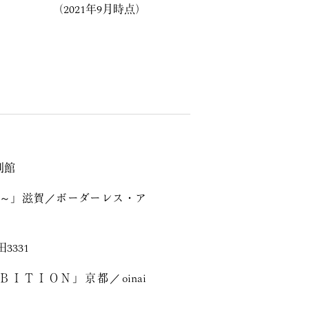
（2021年9月時点）
別館
～」滋賀／ボーダーレス・ア
3331
ＢＩＴＩＯＮ」京都／oinai