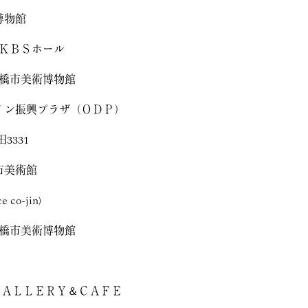
博物館
都ＫＢＳホール
豊橋市美術博物館
イン振興プラザ（ＯＤＰ）
3331
市美術館
co-jin)
豊橋市美術博物館
ＧＡＬＬＥＲＹ＆ＣＡＦＥ