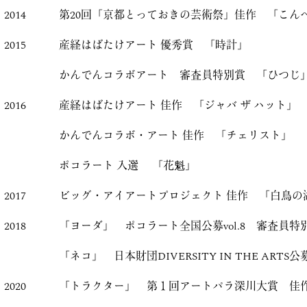
2014
第20回「京都とっておきの芸術祭」佳作 「こん
2015
産経はばたけアート 優秀賞 「時計」
かんでんコラボアート 審査員特別賞 「ひつじ
2016
産経はばたけアート 佳作 「ジャバ ザ ハット」
かんでんコラボ・アート 佳作 「チェリスト」
ポコラート 入選 「花魁」
2017
ビッグ・アイアートプロジェクト 佳作 「白鳥の
2018
「ヨーダ」 ポコラート全国公募vol.8 審査員
「ネコ」 日本財団DIVERSITY IN THE ARTS公
2020
「トラクター」 第１回アートパラ深川大賞 佳