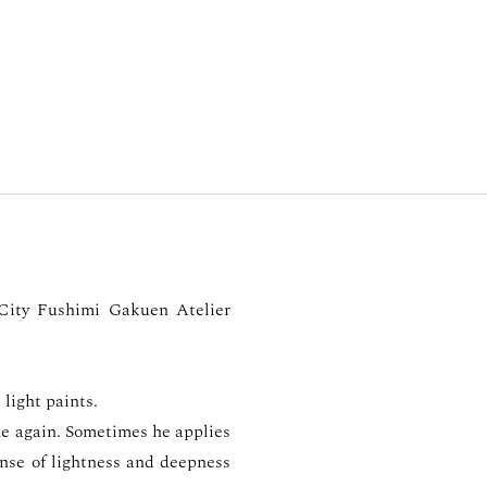
 City Fushimi Gakuen Atelier
light paints.
me again. Sometimes he applies
nse of lightness and deepness