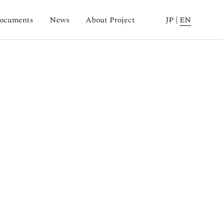
ocuments
News
About Project
JP
|
EN