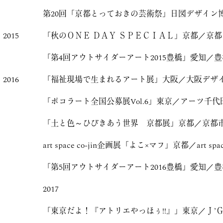
第20回「京都とっておきの芸術祭」日図デザイン
2015
「秋のＯＮＥ ＤＡＹ ＳＰＥＣＩＡＬ」京都／京
「第4回アウトサイダーアート2015豊橋」愛知／
2016
「福祉現場で生まれるアート展」大阪／大阪デザ
「ポコラート全国公募展Vol.6」東京／アーツ千代田
「土と色～ひびきあう世界 京都展」京都／京都
art space co-jin企画展「よこ×マフ」京都／art space 
「第5回アウトサイダーアート2016豊橋」愛知／
2017
「東京だよ！『アトリエやっほぅ!!』」東京／Ｊ’